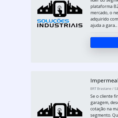
líder do segm
plataforma B2
mercado, o ne
adquirido com
ajuda a gara...
Impermeab
BRT Brastane / Sã
Se o cliente 
garagem, des
cotação na ma
segmento. Qu