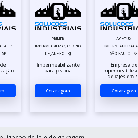
PRIMER
AGATUX
ACAO /
IMPERMEABILIZAÇÃO / RIO
IMPERMEABILIZACA
- SP
DE JANEIRO - RJ
SÃO PAULO - SP
 de
Impermeabilizante
Empresa de
ização
para piscina
impermeabiliza
de lajes em s
ra
Cotar agora
Cotar agora
ilização de laje de garagem