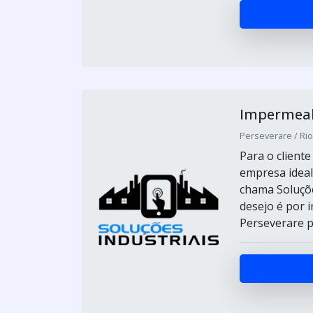
Impermeabi
Perseverare / Ri
Para o client
empresa ideal
chama Soluçõe
desejo é por 
Perseverare p