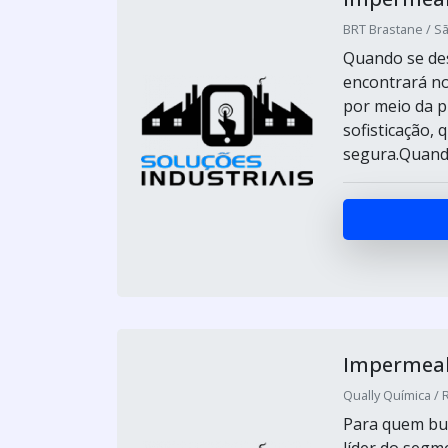
BRT Brastane / Sã
Quando se des
encontrará no
por meio da p
sofisticação, 
segura.Quando
Impermeab
Qually Química / 
Para quem bus