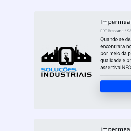
Impermeabi
BRT Brastane / Sã
Quando se des
encontrará no
por meio da p
qualidade e pr
assertivaINF
impermeabi