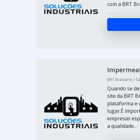
com a BRT Bra
Impermeabi
BRT Brastane / Sã
Quando se des
site da BRT B
plataforma e 
lugar.É impor
empresas espe
a qualidade...