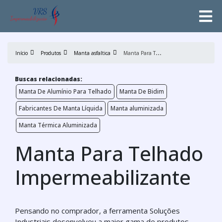
M
anta Para Telhado Impermeabilizante
Início
Produtos
Manta asfaltica
Buscas relacionadas:
Manta De Alumínio Para Telhado
Manta De Bidim
Fabricantes De Manta Líquida
Manta aluminizada
Manta Térmica Aluminizada
Manta Para Telhado
Impermeabilizante
Pensando no comprador, a ferramenta Soluções
Industriais desenvolveu a maior gama de produtos