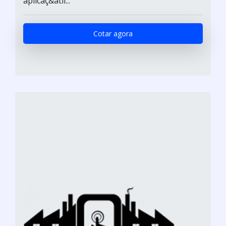
aplicaç&atil...
Cotar agora