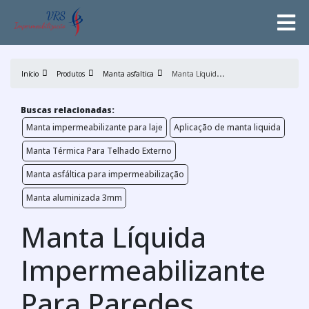
M
anta Líquida Impermeabilizante Para Paredes
Início
Produtos
Manta asfaltica
Buscas relacionadas:
Manta impermeabilizante para laje
Aplicação de manta liquida
Manta Térmica Para Telhado Externo
Manta asfáltica para impermeabilização
Manta aluminizada 3mm
Manta Líquida
Impermeabilizante
Para Paredes