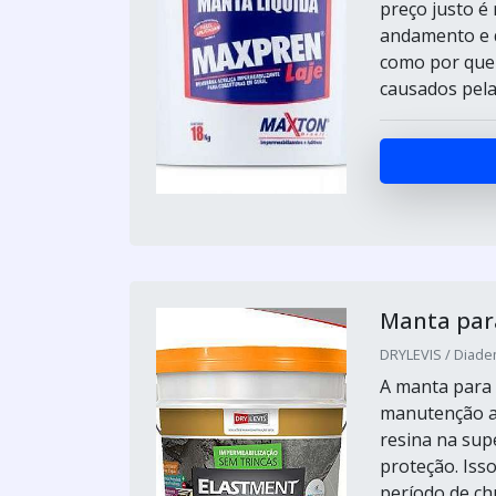
preço justo 
andamento e q
como por quem
causados pela 
Manta para
DRYLEVIS / Diade
A manta para 
manutenção a
resina na sup
proteção. Isso
período de ch