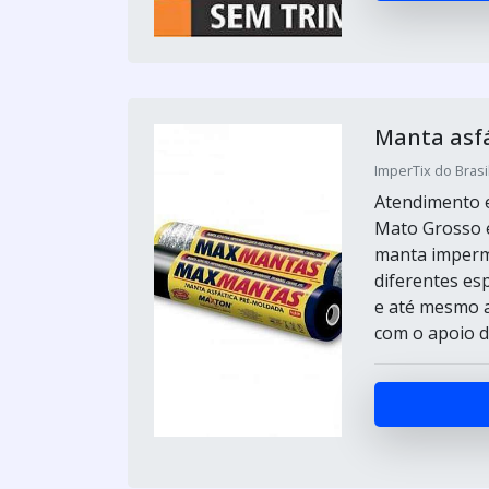
Manta asfá
ImperTix do Brasil
Atendimento e
Mato Grosso e
manta imperm
diferentes es
e até mesmo a
com o apoio de