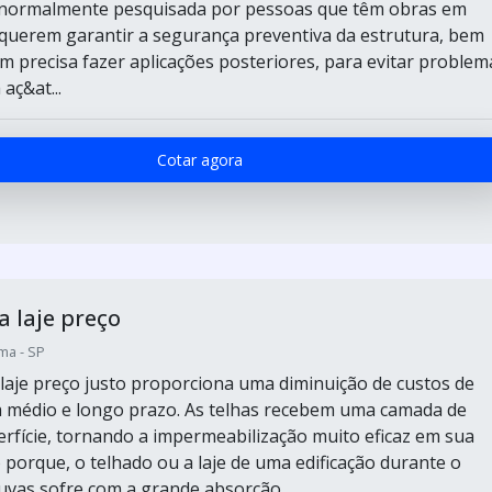
é normalmente pesquisada por pessoas que têm obras em
uerem garantir a segurança preventiva da estrutura, bem
 precisa fazer aplicações posteriores, para evitar problem
aç&at...
Cotar agora
 laje preço
ma - SP
laje preço justo proporciona uma diminuição de custos de
 médio e longo prazo. As telhas recebem uma camada de
erfície, tornando a impermeabilização muito eficaz em sua
 porque, o telhado ou a laje de uma edificação durante o
uvas sofre com a grande absorção...