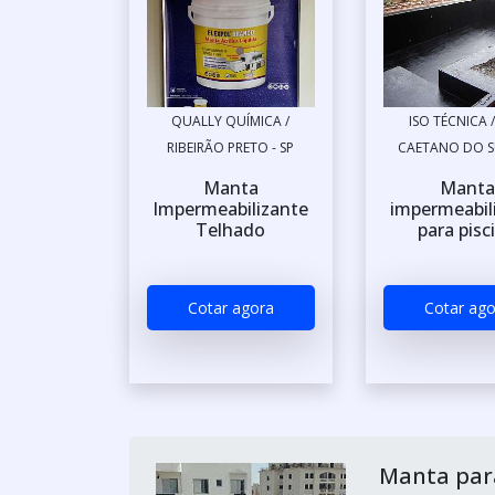
QUALLY QUÍMICA /
ISO TÉCNICA 
RIBEIRÃO PRETO - SP
CAETANO DO SU
Manta
Manta
Impermeabilizante
impermeabil
Telhado
para pisc
Cotar agora
Cotar ago
Manta para