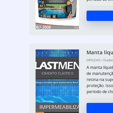
Manta líqu
DRYLEVIS / Diade
A manta líqui
de manutençã
resina na sup
proteção. Isso
período de ch