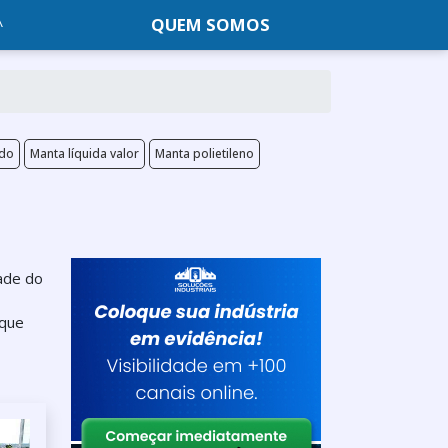
QUEM SOMOS
ado
Manta líquida valor
Manta polietileno
dade do
ique