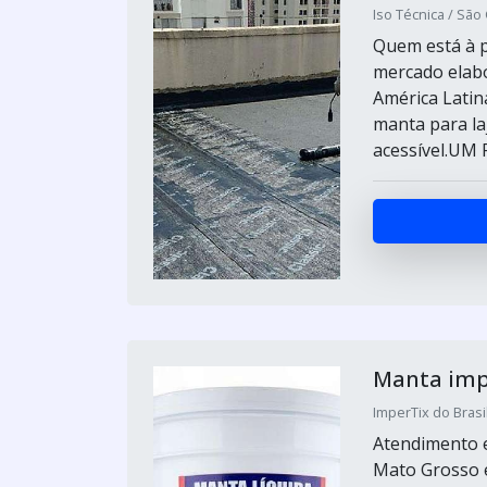
Iso Técnica / São
Quem está à p
mercado elab
América Latin
manta para la
acessível.UM
Manta impe
ImperTix do Brasil
Atendimento e
Mato Grosso e