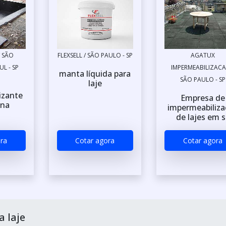
/ SÃO
FLEXSELL / SÃO PAULO - SP
AGATUX
L - SP
IMPERMEABILIZACA
manta líquida para
SÃO PAULO - SP
laje
izante
Empresa de
ina
impermeabiliza
de lajes em s
ra
Cotar agora
Cotar agora
 laje