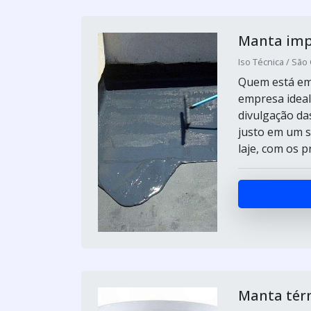
Manta imp
Iso Técnica / São
Quem está em 
empresa ideal
divulgação das
justo em um s
laje, com os p
Manta térm