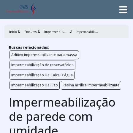
I
mpermeabilização
I
mpermeabilização de parede com umidade
Início
Produtos
Buscas relacionadas:
Aditivo impermeabilizante para massa
Impermeabilização de reservatórios
Impermeabilização De Caixa D'água
Impermeabilização De Piso
Resina acrílica impermeabilizante
Impermeabilização
de parede com
umidade