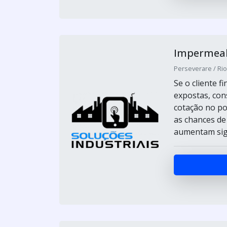
Impermeabi
Perseverare / Ri
Se o cliente 
expostas, con
cotação no po
as chances de
aumentam sign