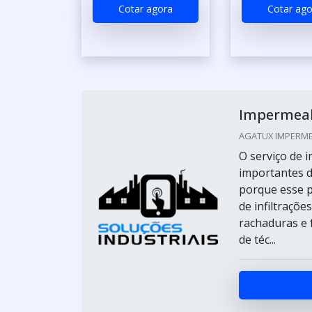
Cotar agora
Cotar ago
Impermeabi
AGATUX IMPERMEA
O serviço de 
importantes de
porque esse p
de infiltraçõ
rachaduras e 
de téc...