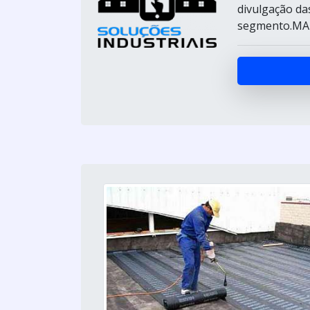
divulgação das
segmento.MA