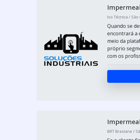
Impermeabi
Iso Técnica / São
Quando se des
encontrará a 
meio da plata
próprio segme
com os profiss
Impermeabi
BRT Brastane / Sã