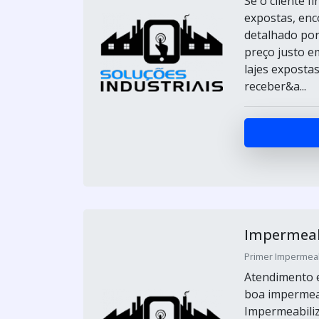
Se o cliente 
expostas, enc
detalhado por
preço justo e
lajes exposta
receber&a...
Impermeabi
Primer Impermeabi
Atendimento e
boa impermeab
Impermeabiliz