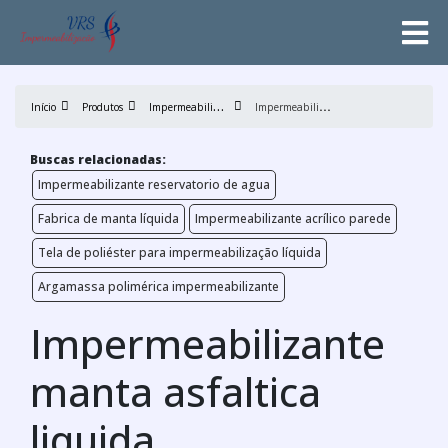
I
mpermeabilização
I
mpermeabilizante manta asfaltica liquida
Início
Produtos
Buscas relacionadas:
Impermeabilizante reservatorio de agua
Fabrica de manta líquida
Impermeabilizante acrílico parede
Tela de poliéster para impermeabilização líquida
Argamassa polimérica impermeabilizante
Impermeabilizante
manta asfaltica
liquida