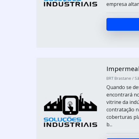
empresa altame
Impermeab
BRT Brastane / Sã
Quando se des
encontrará no
vitrine da ind
contratação n
coberturas pl
b...