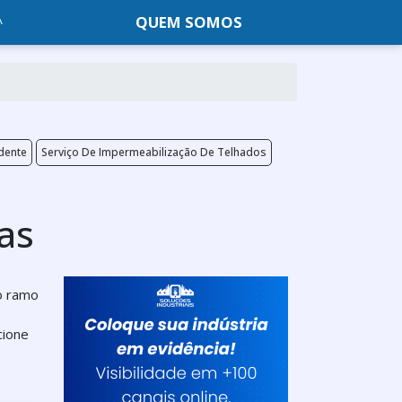
QUEM SOMOS
dente
Serviço De Impermeabilização De Telhados
as
no ramo
cione