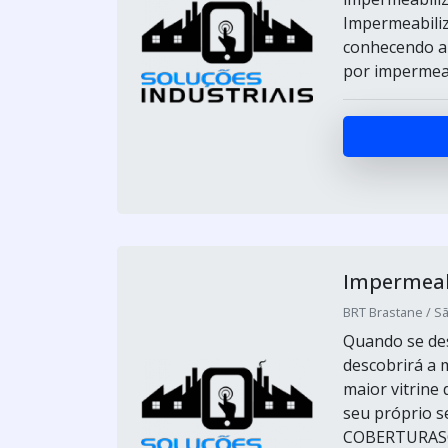
Impermeabiliz
conhecendo a 
por impermeab
Impermeab
BRT Brastane / Sã
Quando se des
descobrirá a
maior vitrine
seu próprio
COBERTURASQu