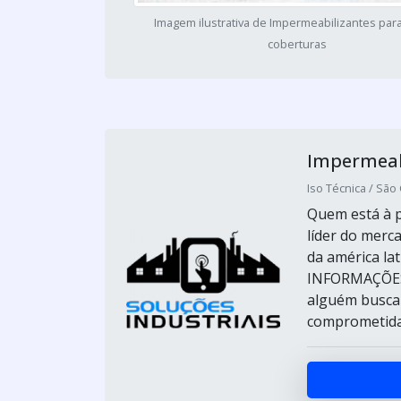
Imagem ilustrativa de Impermeabilizantes para
coberturas
Impermeabi
Iso Técnica / São
Quem está à p
líder do merc
da américa la
INFORMAÇÕES
alguém busca
comprometida 