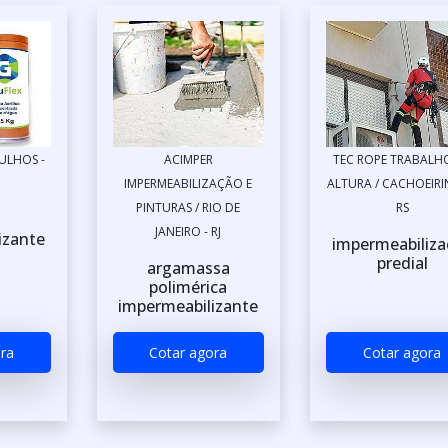
ULHOS -
ACIMPER
TEC ROPE TRABALH
IMPERMEABILIZAÇÃO E
ALTURA / CACHOEIRI
PINTURAS / RIO DE
RS
JANEIRO - RJ
izante
impermeabiliza
predial
argamassa
polimérica
impermeabilizante
ra
Cotar agora
Cotar agora