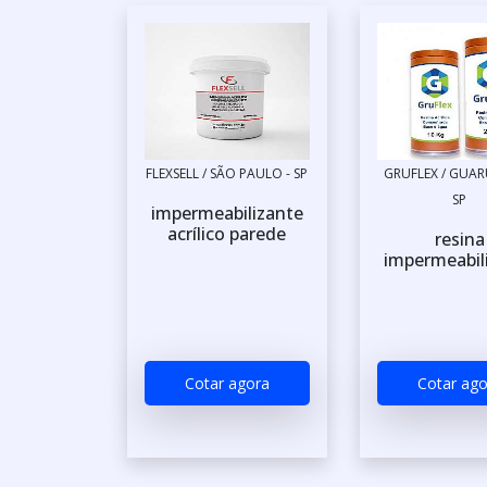
FLEXSELL / SÃO PAULO - SP
GRUFLEX / GUAR
SP
impermeabilizante
acrílico parede
resina
impermeabil
Cotar agora
Cotar ago