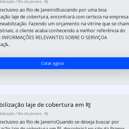
lização / Rio de Janeiro - RJ
xclusivo ao Rio de JaneiroBuscando por uma boa
ação laje de cobertura, encontrará com certeza na empresa
eabilização. Fazendo um orçamento na vitrine que se cha
striais, o cliente acaba conhecendo a melhor referência do
S INFORMAÇÕES RELEVANTES SOBRE O SERVIÇOA
ç&...
Cotar agora
lização laje de cobertura em RJ
lização / Rio de Janeiro - RJ
xclusivo ao Rio de JaneiroQuando se deseja buscar por
ação laje de cobertura em RJ, descobrirá no site da Primer