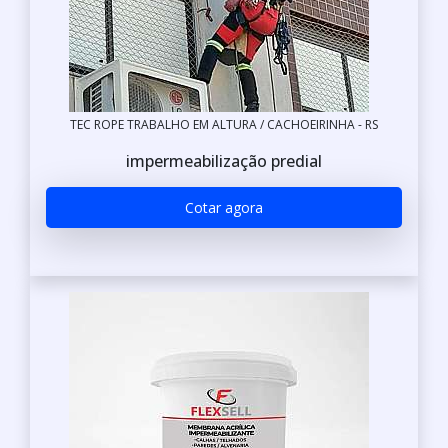
TEC ROPE TRABALHO EM ALTURA / CACHOEIRINHA - RS
impermeabilização predial
Cotar agora