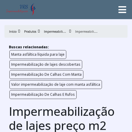
I
mpermeabilização de lajes
I
mpermeabilização de lajes preço m2
Início
Produtos
Buscas relacionadas:
Manta asfáltica líquida para laje
Impermeabilização de lajes descobertas
Impermeabilização De Calhas Com Manta
Valor impermeabilização de laje com manta asfáltica
Impermeabilização De Calhas E Rufos
Impermeabilização
de lajes preço m2