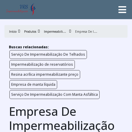
I
mpermeabilização
E
mpresa De Impermeabilização Com Manta Asfáltica
Início
Produtos
Buscas relacionadas:
Serviço De Impermeabilização De Telhados
Impermeabilização de reservatórios
Resina acrílica impermeabilizante preço
Empresa de manta líquida
Serviço De Impermeabilização Com Manta Asfáltica
Empresa De
Impermeabilização