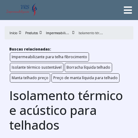
I
mpermeabilizantes de Telhados
I
solamento térmico e acústico para telhados
Início
Produtos
Buscas relacionadas:
Impermeabilizante para telha fibrocimento
Isolante térmico sustentável
Borracha líquida telhado
Manta telhado preço
Preço de manta líquida para telhado
Isolamento térmico
e acústico para
telhados