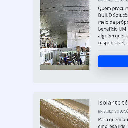
BR BUILD SOLUÇÕE
Quem procura 
BUILD Soluçõ
meio da própr
benefício.U
alguém quer a
responsável, d
isolante t
BR BUILD SOLUÇÕE
Para quem bus
empresa líde