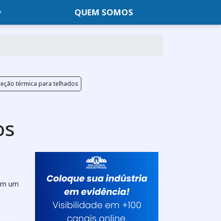
QUEM SOMOS
teção térmica para telhados
os
 em um