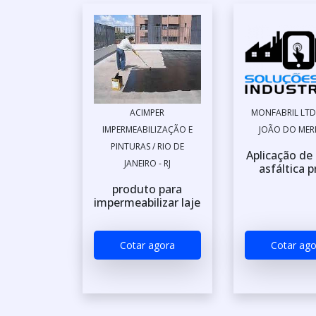
ACIMPER
MONFABRIL LTD
IMPERMEABILIZAÇÃO E
JOÃO DO MERIT
PINTURAS / RIO DE
Aplicação de
JANEIRO - RJ
asfáltica 
produto para
impermeabilizar laje
Cotar agora
Cotar ago