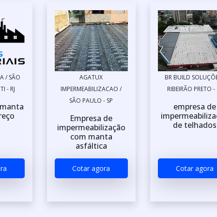
A / SÃO
AGATUX
BR BUILD SOLUÇÕE
I - RJ
IMPERMEABILIZACAO /
RIBEIRÃO PRETO - 
SÃO PAULO - SP
 manta
empresa de
preço
impermeabiliza
Empresa de
de telhados
impermeabilização
com manta
asfáltica
ra
Cotar agora
Cotar agora