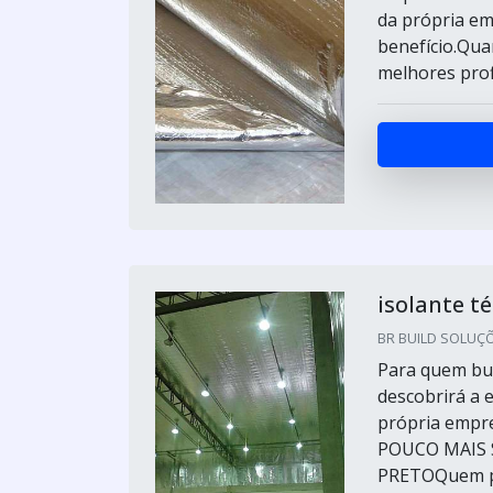
da própria em
benefício.Qua
melhores prof
isolante t
BR BUILD SOLUÇÕE
Para quem bus
descobrirá a 
própria empre
POUCO MAIS 
PRETOQuem pro