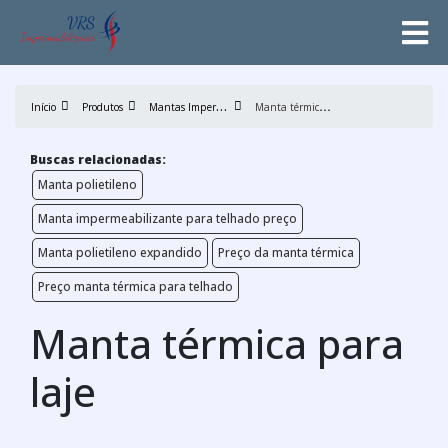
M
antas Impermeabilizantes
M
anta térmica para laje
Início
Produtos
Buscas relacionadas:
Manta polietileno
Manta impermeabilizante para telhado preço
Manta polietileno expandido
Preço da manta térmica
Preço manta térmica para telhado
Manta térmica para
laje