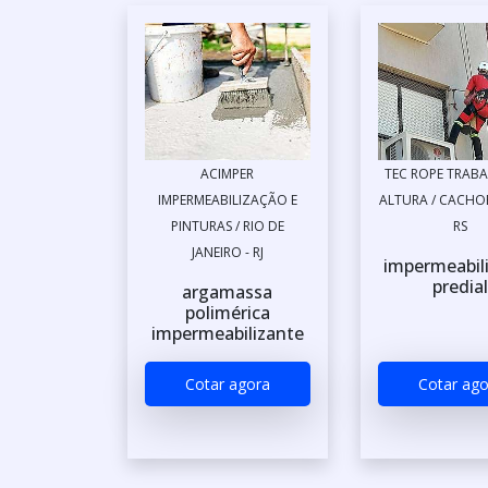
ACIMPER
TEC ROPE TRAB
IMPERMEABILIZAÇÃO E
ALTURA / CACHOE
PINTURAS / RIO DE
RS
JANEIRO - RJ
impermeabil
predia
argamassa
polimérica
impermeabilizante
Cotar agora
Cotar ago