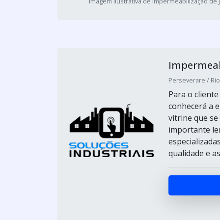
Imagem ilustrativa de Impermeabilização de 
Impermeab
Perseverare / Ri
Para o client
conhecerá a e
vitrine que s
importante le
especializada
qualidade e ass