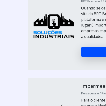
BRT Brastane / Sã
Quando se des
site da BRT B
plataforma e 
lugar.É impor
empresas espe
a qualidade...
Impermeabi
Perseverare / Ri
Para o client
empresa ideal