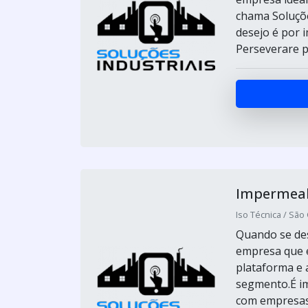
chama Soluçõe
desejo é por 
Perseverare p
Impermeabi
Iso Técnica / São
Quando se des
empresa que é
plataforma e 
segmento.É im
com empresas 