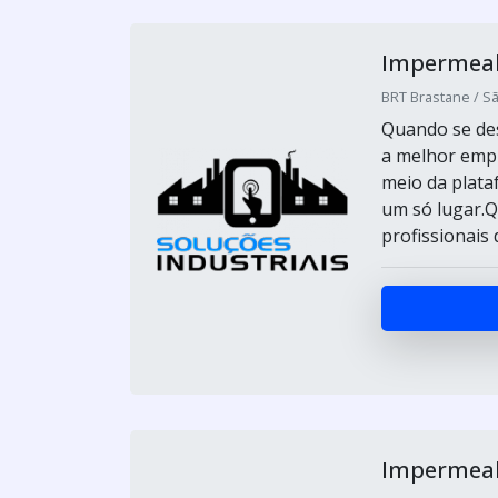
Impermeabi
BRT Brastane / Sã
Quando se des
a melhor emp
meio da plata
um só lugar.Q
profissionais 
Impermeabi