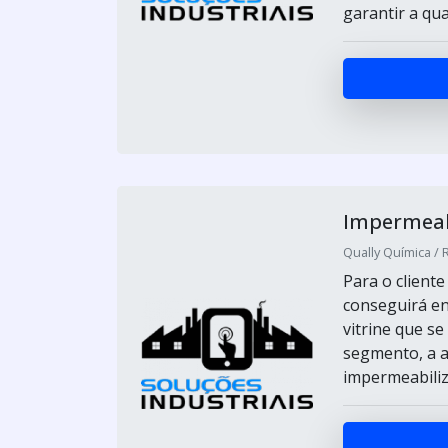
garantir a qual
Impermeabi
Qually Química / 
Para o client
conseguirá en
vitrine que se
segmento, a a
impermeabiliz