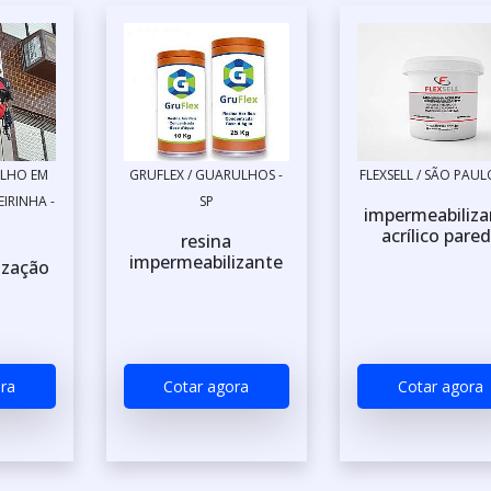
ALHO EM
GRUFLEX / GUARULHOS -
FLEXSELL / SÃO PAULO
IRINHA -
SP
impermeabiliza
acrílico pare
resina
impermeabilizante
ização
l
ra
Cotar agora
Cotar agora