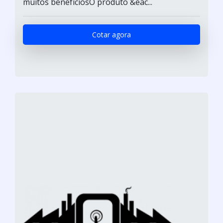
muitos benefíciosO produto &eac...
Cotar agora