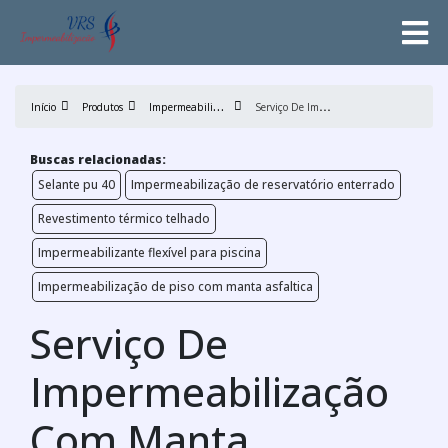
I
mpermeabilização
S
erviço De Impermeabilização Com Manta Asfáltica
Início
Produtos
Buscas relacionadas:
Selante pu 40
Impermeabilização de reservatório enterrado
Revestimento térmico telhado
Impermeabilizante flexível para piscina
Impermeabilização de piso com manta asfaltica
Serviço De
Impermeabilização
Com Manta