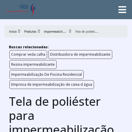
I
mpermeabilização
T
ela de poliéster para impermeabilização líquida
Início
Produtos
Buscas relacionadas:
Comprar veda calha
Distribuidora de impermeabilizante
Resina impermeabilizante
Impermeabilização De Piscina Residencial
Empresa de impermeabilização de caixa d água
Tela de poliéster
para
impermeabilização